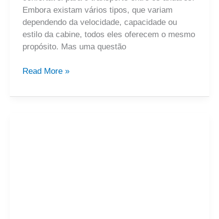
Embora existam vários tipos, que variam
dependendo da velocidade, capacidade ou
estilo da cabine, todos eles oferecem o mesmo
propósito. Mas uma questão
Read More »
Conheça
agora
todos
os
tipos
de
elevadores
para