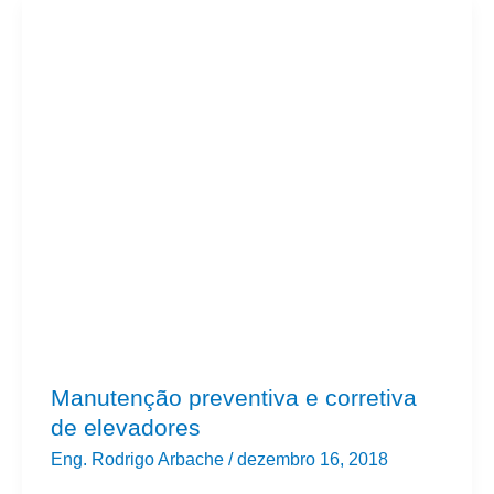
Manutenção
preventiva
e
corretiva
de
elevadores
Manutenção preventiva e corretiva
de elevadores
Eng. Rodrigo Arbache
/
dezembro 16, 2018