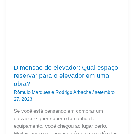
do
elevador:
Qual
espaço
reservar
para
o
elevador
em
Dimensão do elevador: Qual espaço
uma
reservar para o elevador em uma
obra?
obra?
Rômulo Marques e Rodrigo Arbache
/
setembro
27, 2023
Se você está pensando em comprar um
elevador e quer saber o tamanho do
equipamento, você chegou ao lugar certo.
Muitas pessoas chegam até mim com dúvidas