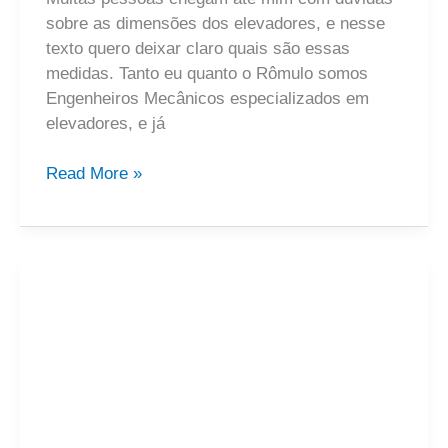
sobre as dimensões dos elevadores, e nesse
texto quero deixar claro quais são essas
medidas. Tanto eu quanto o Rômulo somos
Engenheiros Mecânicos especializados em
elevadores, e já
Read More »
Quanto
custa
um
elevador
residencial
e
predial?