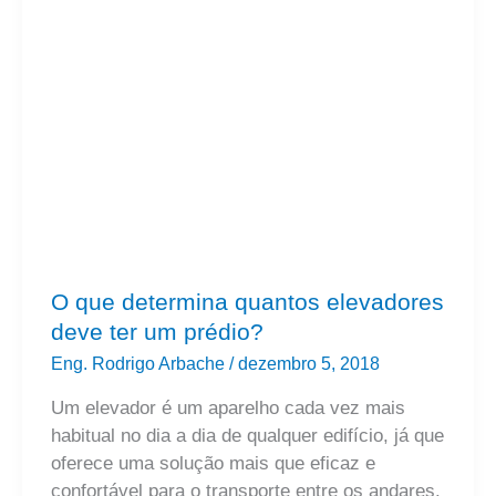
quantos
elevadores
deve
ter
um
prédio?
O que determina quantos elevadores
deve ter um prédio?
Eng. Rodrigo Arbache
/
dezembro 5, 2018
Um elevador é um aparelho cada vez mais
habitual no dia a dia de qualquer edifício, já que
oferece uma solução mais que eficaz e
confortável para o transporte entre os andares.