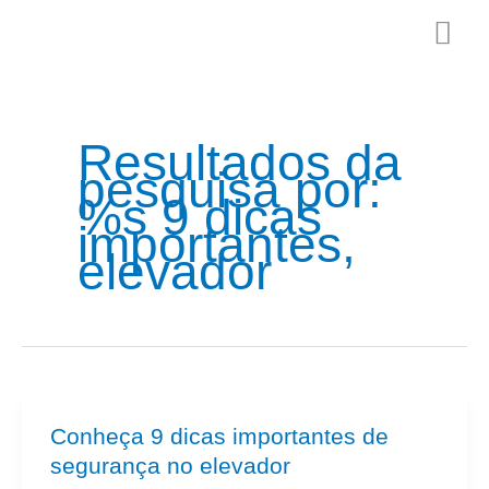
Ir
Me
para
o
prin
conteúdo
Resultados da
pesquisa por:
%s
9 dicas
importantes,
elevador
Conheça
Conheça 9 dicas importantes de
9
segurança no elevador
dicas