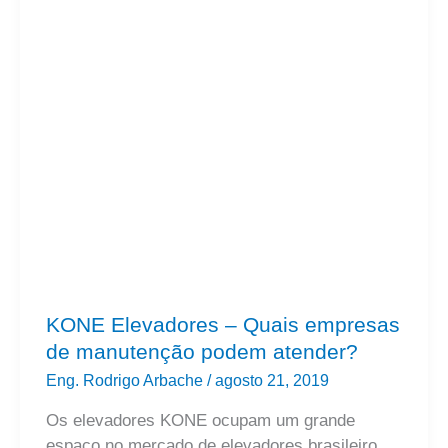
KONE
Elevadores
–
Quais
empresas
de
manutenção
podem
atender?
KONE Elevadores – Quais empresas
de manutenção podem atender?
Eng. Rodrigo Arbache
/
agosto 21, 2019
Os elevadores KONE ocupam um grande
espaço no mercado de elevadores brasileiro.